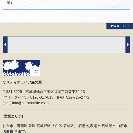
策）
サスティナライフ森の家
〒981-3225 宮城県仙台市泉区福岡字西森下39-13
[フリーダイヤル] 0120-317-618 [FAX] 022-725-2772
[mail] info@sustainalife.co.jp
[営業エリア]
仙台市（青葉区,泉区,宮城野区,太白区,若林区） 石巻市,塩竈市,気仙沼市,白石市,
名取市,角田市,