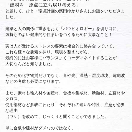
「建材を 原点に立ち戻り考える」
と題して、ひと・環境計画の濱田ゆかりさんにお話をいただきま
した。
建築と人の関係に重きをおく「バウビオロギー」を切り口に、
気持ちのよい健康的な住まいをつくるために大事なこと！
実は人が受けるストレスの要素は複合的に絡み合っていて、
これら様々な要素を探り、環境を整えながら、
最終的にはお客様にバランスよくコーディネイトすることが
大切なんだと知りました。
そのため化学物質だけでなく、音や光、温熱・湿度環境、電磁波
などの
考慮も必要になります。
また、素材も輸入材や国産材、合板や集成材、断熱材、左官材や
クロス、
使用部材など多岐にわたり、それぞれの違いや特性、注意が必要
な理由
（ワケ）
を改めて、じっくりと聞くことができました。
単に合板や建材がダメなのではなく、