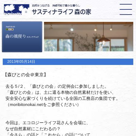
2013年05月14日
【森びとの会＠東京】
去る５/２、「森びとの会」の定例会に参加しました。
「森びとの会」は、土に還る本物の自然素材だけを使い、
安全安心な家づくりを続けている全国の工務店の集団です。
（moribitonokai.netをご参照ください）
今回は、エコロジーライフ花さんを会場に、
なぜ自然素材にこだわるの？
「今さら」の話と「これから」の話について、