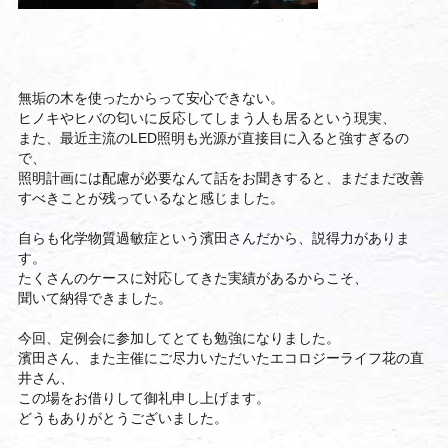
無垢の木を使ったからって安心できない。
ヒノキやヒバの匂いに反応してしまう人も居るという現実、
また、最近主流のLED照明も光源が直接目に入ると強すぎるの
で、
照明計画には配慮が必要
なんて話をお聞きすると、まだまだ改善
すべき
ことが残っているなと感じました。
自らも化学物質過敏症という濱田さんだから、説得力がありま
す。
たくさんのケースに対応してきた実績があるからこそ、
聞いて納得できました。
今回、定例会に参加してとても勉強になりました。
濱田さん、
また主催にご尽力いただいたエコロジーライフ花の直
井さん、
この場をお借りして御礼申し上げます。
どうもありがとうございました。