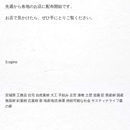
先週から各地のお店に配布開始です。
お店で見かけたら、ぜひ手にとりご覧ください。
S.ogino
宮城県 工務店 住宅 自然素材 大工 手刻み 左官 漆喰 土壁 造園 匠 県産材 国産
無垢材 針葉樹 広葉樹 薪 地産地消 林業 持続可能な社会 サスティナライフ森
の家