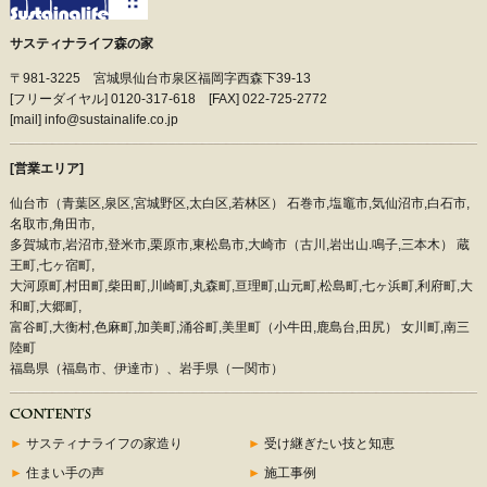
サスティナライフ森の家
〒981-3225 宮城県仙台市泉区福岡字西森下39-13
[フリーダイヤル] 0120-317-618 [FAX] 022-725-2772
[mail] info@sustainalife.co.jp
[営業エリア]
仙台市（青葉区,泉区,宮城野区,太白区,若林区） 石巻市,塩竈市,気仙沼市,白石市,
名取市,角田市,
多賀城市,岩沼市,登米市,栗原市,東松島市,大崎市（古川,岩出山.鳴子,三本木） 蔵
王町,七ヶ宿町,
大河原町,村田町,柴田町,川崎町,丸森町,亘理町,山元町,松島町,七ヶ浜町,利府町,大
和町,大郷町,
富谷町,大衡村,色麻町,加美町,涌谷町,美里町（小牛田,鹿島台,田尻） 女川町,南三
陸町
福島県（福島市、伊達市）、岩手県（一関市）
►
サスティナライフの家造り
►
受け継ぎたい技と知恵
►
住まい手の声
►
施工事例