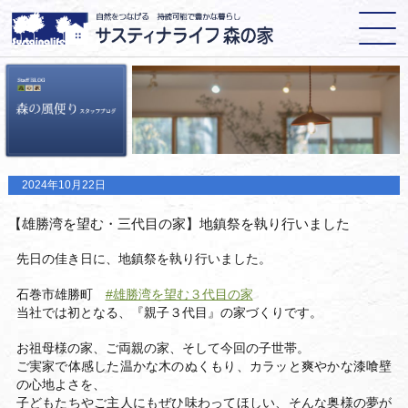
2024年10月22日
【雄勝湾を望む・三代目の家】地鎮祭を執り行いました
先日の佳き日に、地鎮祭を執り行いました。
石巻市雄勝町
#雄勝湾を望む３代目の家
当社では初となる、『親子３代目』の家づくりです。
お祖母様の家、ご両親の家、そして今回の子世帯。
ご実家で体感した温かな木のぬくもり、カラッと爽やかな漆喰壁
の心地よさを、
子どもたちやご主人にもぜひ味わってほしい、そんな奥様の夢が