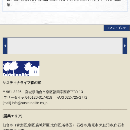
策）
サスティナライフ森の家
〒981-3225 宮城県仙台市泉区福岡字西森下39-13
[フリーダイヤル] 0120-317-618 [FAX] 022-725-2772
[mail] info@sustainalife.co.jp
[営業エリア]
仙台市（青葉区,泉区,宮城野区,太白区,若林区） 石巻市,塩竈市,気仙沼市,白石市,